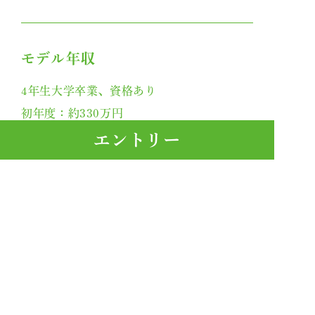
モデル年収
4年生大学卒業、資格あり
初年度：約330万円
3年目：約360万円
エントリー
5年目：約372万円
10年目：約404万円
※賞与含む、手当は含まず
エントリーフォームへ