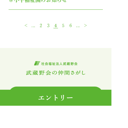
＠小平福祉園のお知らせ
＜
...
2
3
4
5
6
...
＞
法人サイトへ
エントリー
〒192-0083 東京都八王子市旭町12-4
日本生命八王子ビル2階201