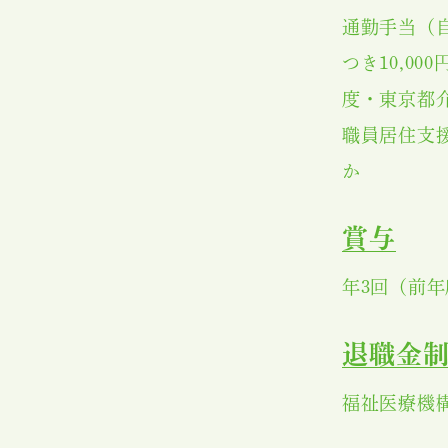
通勤手当（自
つき10,0
度・東京都
職員居住支
か
賞与
おしらせ
年3回（前年
武蔵野会につい
退職金
福祉医療機
座談会