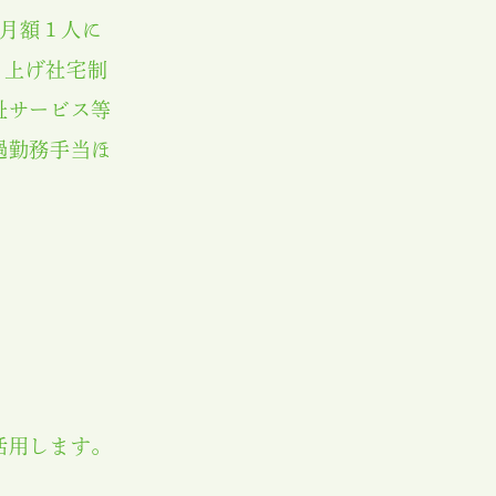
（月額１人に
借り上げ社宅制
祉サービス等
過勤務手当ほ
活用します。