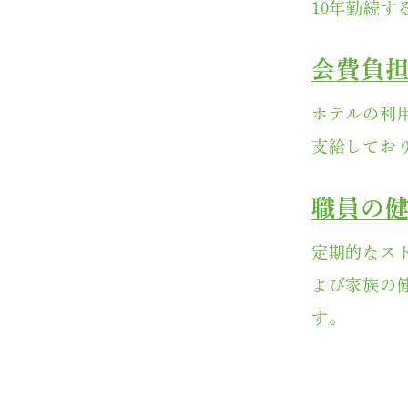
10年勤続
会費負
ホテルの利
支給してお
職員の
定期的なス
よび家族の
す。