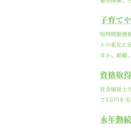
雇用保険、
子育て
短時間勤務
ルの変化に
ほか、結婚
資格取
社会福祉士
て3万円を
永年勤