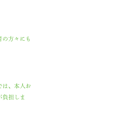
者の方々にも
では、本人お
が負担しま