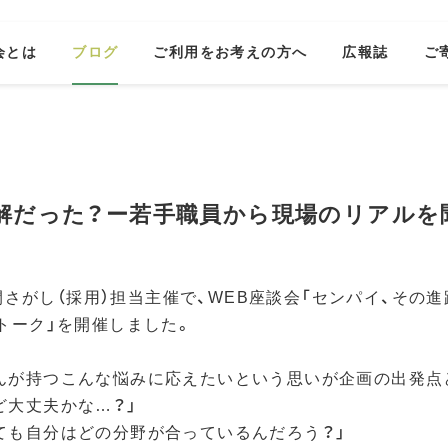
会とは
ブログ
ご利用をお考えの方へ
広報誌
ご
解だった？ー若手職員から現場のリアルを
、仲間さがし（採用）担当主催で、WEB座談会「センパイ、その
けトーク」を開催しました。
んが持つこんな悩みに応えたいという思いが企画の出発点
ど大丈夫かな…？」
ても自分はどの分野が合っているんだろう？」