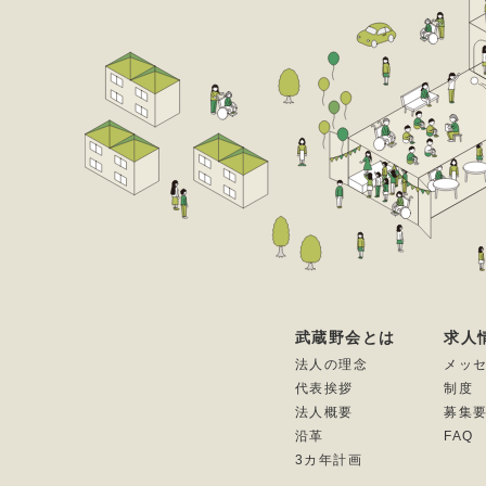
武蔵野会とは
求人
法人の理念
メッ
代表挨拶
制度
法人概要
募集
沿革
FAQ
3カ年計画