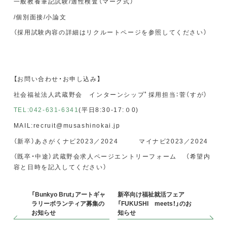
一般教養筆記試験/適性検査（マーク式）
/個別面接/小論文
（採用試験内容の詳細はリクルートページを参照してください）
【お問い合わせ・お申し込み】
社会福祉法人武蔵野会 インターンシップﾟ採用担当：菅（すが）
TEL:042-631-6341
(平日8:30-17:０0)
MAIL:recruit@musashinokai.jp
（新卒）あさがくナビ2023／2024 マイナビ2023／2024
（既卒・中途）武蔵野会求人ページエントリーフォーム （希望内
容と日時を記入してください）
「Bunkyo Brut」アートギャ
新卒向け福祉就活フェア
ラリーボランティア募集の
「FUKUSHI meets！」のお
お知らせ
知らせ