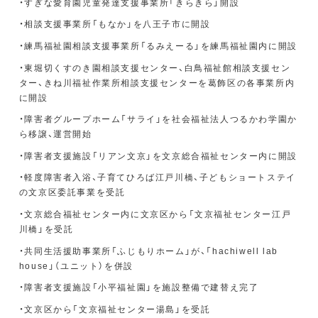
・すぎな愛育園児童発達支援事業所「きらきら」開設
・相談支援事業所「もなか」を八王子市に開設
・練馬福祉園相談支援事業所「るみえーる」を練馬福祉園内に開設
・東堀切くすのき園相談支援センター、白鳥福祉館相談支援セン
ター、きね川福祉作業所相談支援センターを葛飾区の各事業所内
に開設
・障害者グループホーム「サライ」を社会福祉法人つるかわ学園か
ら移譲、運営開始
・障害者支援施設「リアン文京」を文京総合福祉センター内に開設
・軽度障害者入浴、子育てひろば江戸川橋、子どもショートステイ
の文京区委託事業を受託
・文京総合福祉センター内に文京区から「文京福祉センター江戸
川橋」を受託
・共同生活援助事業所「ふじもりホーム」が、「hachiwell lab
house」（ユニット）を併設
・障害者支援施設「小平福祉園」を施設整備で建替え完了
・文京区から「文京福祉センター湯島」を受託