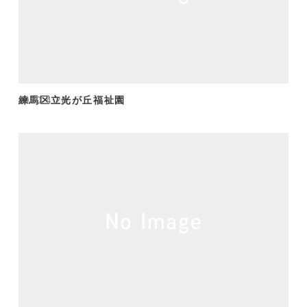
練馬区立光が丘福祉園
2020.4.28