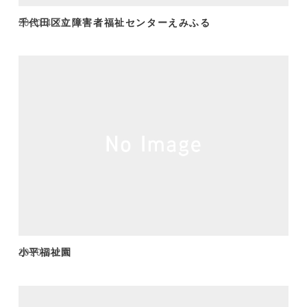
千代田区立障害者福祉センターえみふる
2020.4.28
小平福祉園
2020.4.28