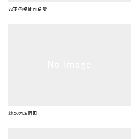
八王子福祉作業所
2020.4.28
リンクス椚田
2020.4.28