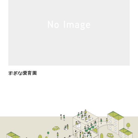
すぎな愛育園
2020.4.28