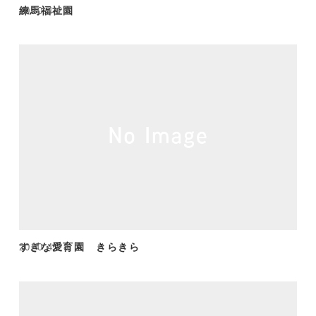
練馬福祉園
2020.4.28
すぎな愛育園 きらきら
2020.4.28