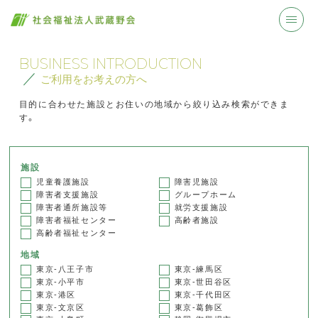
BUSINESS INTRODUCTION
ご利用をお考えの方へ
目的に合わせた施設とお住いの地域から絞り込み検索ができま
す。
施設
児童養護施設
障害児施設
障害者支援施設
グループホーム
障害者通所施設等
就労支援施設
障害者福祉センター
高齢者施設
高齢者福祉センター
地域
東京-八王子市
東京-練馬区
東京-小平市
東京-世田谷区
東京-港区
東京-千代田区
東京-文京区
東京-葛飾区