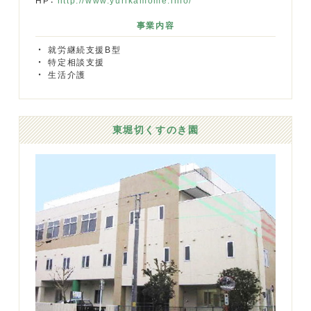
HP：
http://www.yurikamome.info/
事業内容
就労継続支援B型
特定相談支援
生活介護
東堀切くすのき園