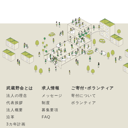
武蔵野会とは
求人情報
ご寄付・ボランティア
法人の理念
メッセージ
寄付について
代表挨拶
制度
ボランティア
法人概要
募集要項
沿革
FAQ
3カ年計画