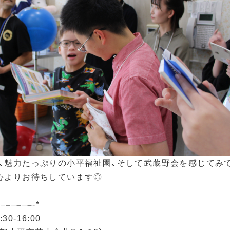
、魅力たっぷりの小平福祉園、そして武蔵野会を感じてみ
心よりお待ちしています◎
–
–
–
–
–
–
–
-*
30-16:00