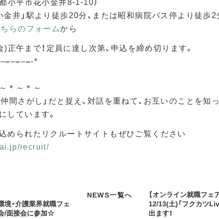
小平市花小金井8-1-10）
井」駅より徒歩20分、または昭和病院バス停より徒歩2
こちらのフォーム
から
(金)正午まで！定員に達し次第、申込を締め切ります。
–
–
–
–
–
–
–
-*
～＊～＊～
「仲間さがし」だと捉え、対話を重ねて、お互いのことを知
にしています。
込められたリクルートサイトもぜひご覧ください
i.jp/recruit/
【オンライン就職フェ
NEWS一覧へ
環境・介護業界就職フェ
12/13(土)「フクカツL
会/面接会に参加☆
出ます！