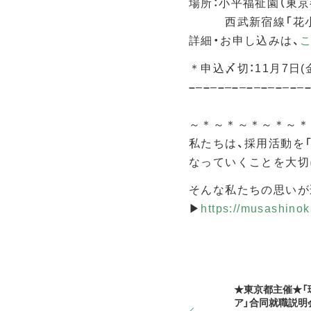
場所：小平福祉園（東京都
西武新宿線「花小金
詳細・お申し込みは、
＊申込〆切：11月7日
–
–
–
–
–
–
–
–
–
–
–
–
–
–
–
–
～＊～＊～＊～＊～＊
私たちは、採用活動を
なっていくことを大切
そんな私たちの思いが
▶
https://musashinoka
★東京都主催★「
ア」合同就職説明