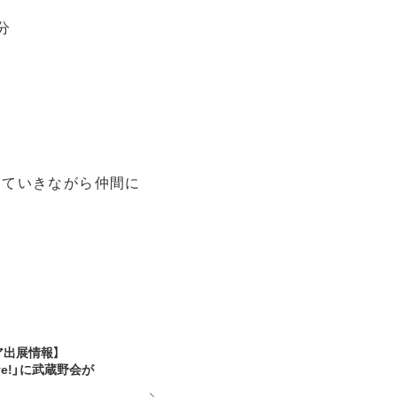
分
っていきながら仲間に
ア出展情報】
ive!」に武蔵野会が