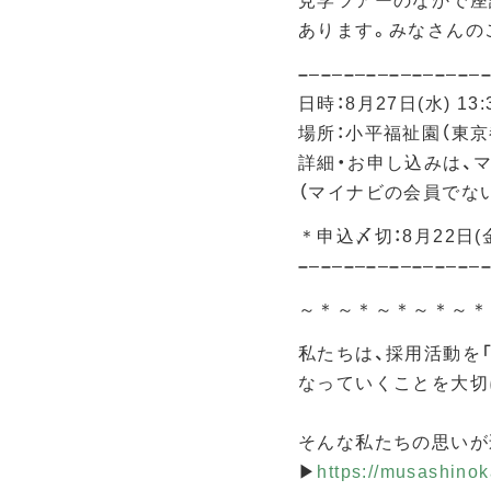
見学ツアーのなかで座
あります。みなさんの
–
–
–
–
–
–
–
–
–
–
–
–
–
–
–
–
日時：8月27日(水) 13:3
場所：小平福祉園（東京都
詳細・お申し込みは、マ
（マイナビの会員でな
＊申込〆切：8月22日
–
–
–
–
–
–
–
–
–
–
–
–
–
–
–
–
～＊～＊～＊～＊～＊
私たちは、採用活動を
なっていくことを大切
そんな私たちの思いが
▶
https://musashinoka