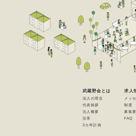
武蔵野会とは
求人
法人の理念
メッ
代表挨拶
制度
法人概要
募集
沿革
FAQ
3カ年計画