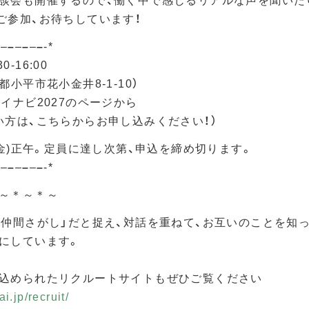
談会も開催するので、働く中で感じるリアルな声を聞いた
ご参加、お待ちしています！
–
–
–
–
–
–
–
-*
0-16:00
小平市花小金井8-1-10）
イナビ2027のページから
い方は、こちらからお申し込みください！）
(金)正午。定員に達し次第、申込を締め切ります。
–
–
–
–
–
–
–
-*
～＊～＊～
「仲間さがし」だと捉え、対話を重ねて、お互いのことを知
にしています。
込められたリクルートサイトもぜひご覧ください
i.jp/recruit/