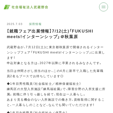
2025.7.03
採用情報
【就職フェア出展情報】7/12(土)「FUKUSHI
meets!インターンシップ」＠秋葉原
武蔵野会が、7月12日(土)に東京都秋葉原で開催されるインター
ンシップフェア「FUKUSHI meets!インターンシップ」に出展し
ます！
申込対象となる方は、2027年以降に卒業されるみなさんです。
当日は仲間さがし担当のほか、この4月に新卒で入職した先輩職
員2名もブースでお待ちしています◎
◆1年目男性職員（社会福祉士／精神保健福祉士）
練馬区の大型入所施設「練馬福祉園」で、障害分野の入所支援に所
属。就職に伴う引っ越しを経て、現在は一人暮らし。
あまり見る機会のない入所施設での働き方、資格取得に関するこ
と、一人暮らしのことなど、なんでも聞いていただけます！
◆1年目女性職員（社会福祉士／保育士）