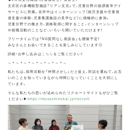
文京区の多機能型施設「リアン文京」で、児童分野の放課後等デイ
サービスに所属。在学中はインターンシップ（就労支援や児童発
達支援の体験、児童養護施設の見学など）に積極的に参加。
児童分野での働き方、資格取得に関すること、インターンシップ
や就職活動のことなど、いろいろ聞いていただけます！
フリータイムでは「NG質問なし座談会」も開催予定！
みなさんとお会いできることを楽しみにしています◎
詳細・お申し込みは
こちら
をご覧ください！
～＊～＊～＊～＊～＊～＊～＊～
私たちは、採用活動を「仲間さがし」だと捉え、対話を重ねて、お互
いのことを知っていきながら仲間になっていくことを大切にし
ています。
そんな私たちの思いが込められたリクルートサイトもぜひご覧
ください▶
https://musashinokai.jp/recruit/