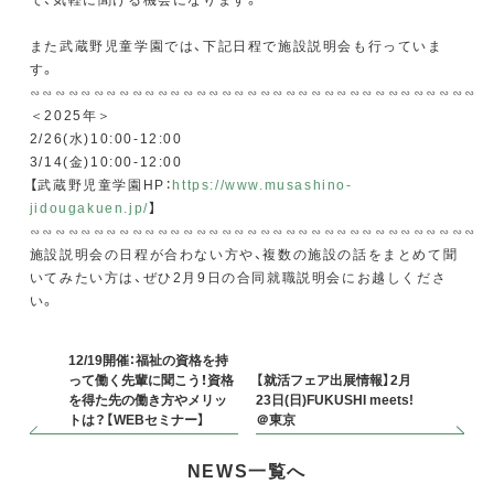
また武蔵野児童学園では、下記日程で施設説明会も行っていま
す。
∽∽∽∽∽∽∽∽∽∽∽∽∽∽∽∽∽∽∽∽∽∽∽∽∽∽∽∽∽∽∽∽∽∽∽
＜2025年＞
2/26(水)10:00-12:00
3/14(金)10:00-12:00
【武蔵野児童学園HP：
https://www.musashino-
jidougakuen.jp/
】
∽∽∽∽∽∽∽∽∽∽∽∽∽∽∽∽∽∽∽∽∽∽∽∽∽∽∽∽∽∽∽∽∽∽∽
施設説明会の日程が合わない方や、複数の施設の話をまとめて聞
いてみたい方は、ぜひ2月9日の合同就職説明会にお越しくださ
い。
12/19開催：福祉の資格を持
って働く先輩に聞こう！資格
【就活フェア出展情報】2月
を得た先の働き方やメリッ
23日(日)FUKUSHI meets!
トは？【WEBセミナー】
＠東京
NEWS一覧へ