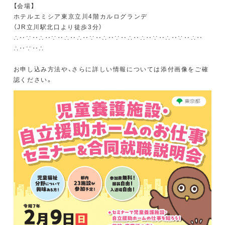
【会場】
ホテルエミシア東京立川4階カルログランデ
（JR立川駅北口より徒歩3分）
∴‥∵‥∴‥∵‥∴‥∴‥∵‥∴‥∵‥∴‥∴‥∵‥∴‥∵‥∴‥
∴‥∵‥∴
お申し込み方法や、さらに詳しい情報については添付画像をご確
認ください。