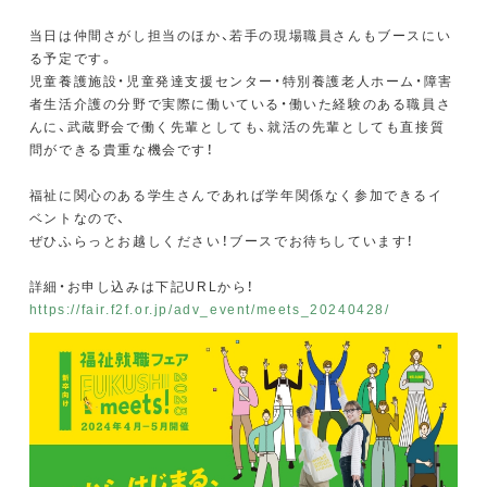
当日は仲間さがし担当のほか、若手の現場職員さんもブースにい
る予定です。
児童養護施設・児童発達支援センター・特別養護老人ホーム・障害
者生活介護の分野で実際に働いている・働いた経験のある職員さ
んに、武蔵野会で働く先輩としても、就活の先輩としても直接質
問ができる貴重な機会です！
福祉に関心のある学生さんであれば学年関係なく参加できるイ
ベントなので、
ぜひふらっとお越しください！ブースでお待ちしています！
詳細・お申し込みは下記URLから！
https://fair.f2f.or.jp/adv_event/meets_20240428/