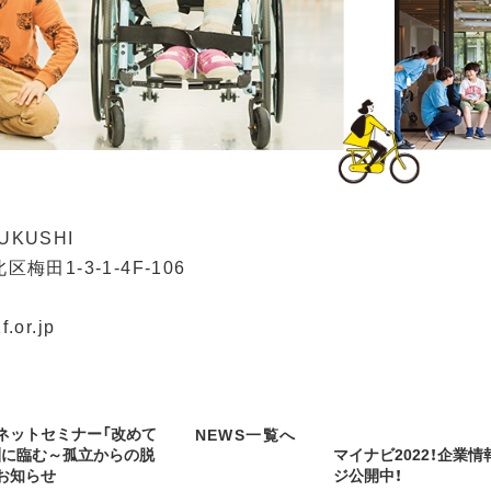
KUSHI

梅田1-3-1-4F-106

.or.jp
ネットセミナー「改めて
NEWS一覧へ
淵に臨む～孤立からの脱
マイナビ2022！企業
お知らせ
ジ公開中！