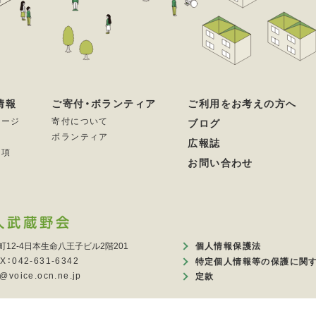
情報
ご寄付・ボランティア
ご利用をお考えの方へ
セージ
寄付について
ブログ
ボランティア
広報誌
要項
お問い合わせ
町12-4日本生命八王子ビル2階201
個人情報保護法
X：042-631-6342
特定個人情報等の保護に関
voice.ocn.ne.jp
定款