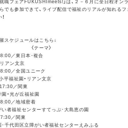
祉就職フェアFUKUSHImeets!」は、２－６月に全日程オ
らでも参加できて、ライブ配信で福祉のリアルが知れるフ
！

催スケジュールはこちら↓

　　　　　　〈テーマ〉

18:00／東日本･複合

リアン文京　

-18:00／全国ユニーク

小平福祉園・リアン文京　

0-17:30／関東　　　　　　

園・光が丘福祉園

18:00／地域密着 

がい者福祉センターすてっぷ･大島恵の園　　　

-17:30／関東　　　　　　

園･千代田区立障がい者福祉センターえみふる
