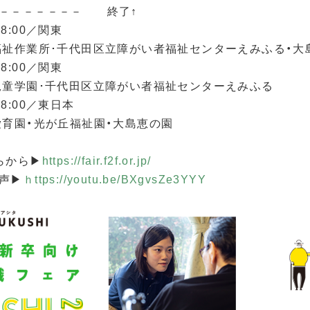
－－－－－－－　　終了↑

18:00／関東

福祉作業所･千代田区立障がい者福祉センターえみふる・大島
18:00／関東

児童学園･千代田区立障がい者福祉センターえみふる

-18:00／東日本　　　　

育園・光が丘福祉園・大島恵の園

らから▶
https://fair.f2f.or.jp/
声▶
ｈttps://youtu.be/BXgvsZe3YYY